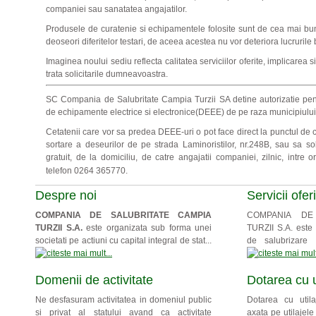
companiei sau sanatatea angajatilor.
Produsele de curatenie si echipamentele folosite sunt de cea mai bun
deoseori diferitelor testari, de aceea acestea nu vor deteriora lucrurile 
Imaginea noului sediu reflecta calitatea serviciilor oferite, implicarea 
trata solicitarile dumneavoastra.
SC Compania de Salubritate Campia Turzii SA detine autorizatie pent
de echipamente electrice si electronice(DEEE) de pe raza municipiului
Cetatenii care vor sa predea DEEE-uri o pot face direct la punctul de co
sortare a deseurilor de pe strada Laminoristilor, nr.248B, sau sa sol
gratuit,
de la domiciliu, de catre angajatii companiei, zilnic, intre 
telefon 0264 365770.
Despre noi
Servicii ofer
COMPANIA DE SALUBRITATE CAMPIA
COMPANIA DE
TURZII S.A.
este organizata sub forma unei
TURZII S.A. este t
societati pe actiuni cu capital integral de stat...
de salubrizare i
Domenii de activitate
Dotarea cu u
Ne desfasuram activitatea in domeniul public
Dotarea cu utilaj
si privat al statului avand ca activitate
axata pe utilajele 