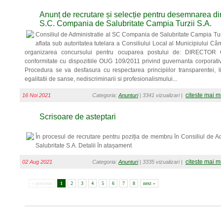
Anunț de recrutare și selecție pentru desemnarea dir
S.C. Compania de Salubritate Campia Turzii S.A.
Consiliul de Administratie al SC Compania de Salubritate Campia Tur
aflata sub autoritatea tutelara a Consiliului Local al Municipiului Câm
organizarea concursului pentru ocuparea postului de: DIRECTOR 
conformitate cu dispozitiile OUG 109/2011 privind guvernanta corporativa
Procedura se va desfasura cu respectarea principiilor transparentei, libe
egalitatii de sanse, nediscriminarii si profesionalismului...
citeste mai m
16 Noi 2021
Categoria:
Anunturi
| 3341 vizualizari |
Scrisoare de asteptari
În procesul de recrutare pentru poziția de membru în Consiliul de 
Salubritate S.A. Detalii în atașament
citeste mai m
02 Aug 2021
Categoria:
Anunturi
| 3335 vizualizari |
« previous
1
2
3
4
5
6
7
8
next »