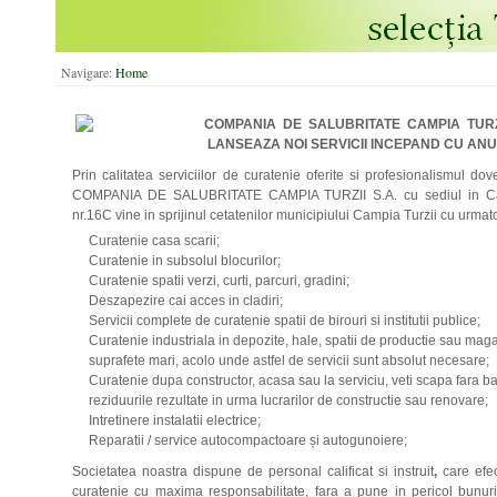
Navigare:
Home
COMPANIA DE SALUBRITATE CAMPIA TURZI
LANSEAZA NOI SERVICII INCEPAND CU ANU
Prin calitatea serviciilor de curatenie oferite si profesionalismul dov
COMPANIA DE SALUBRITATE CAMPIA TURZII S.A. cu sediul in Campi
nr.16C vine in sprijinul cetatenilor municipiului Campia Turzii cu urmato
Curatenie casa scarii;
Curatenie in subsolul blocurilor;
Curatenie spatii verzi, curti, parcuri, gradini;
Deszapezire cai acces in cladiri;
Servicii complete de curatenie spatii de birouri si institutii publice;
Curatenie industriala in depozite, hale, spatii de productie sau ma
suprafete mari, acolo unde astfel de servicii sunt absolut necesare;
Curatenie dupa constructor, acasa sau la serviciu, veti scapa fara ba
reziduurile rezultate in urma lucrarilor de constructie sau renovare;
Intretinere instalatii electrice;
Reparatii / service autocompactoare și autogunoiere;
Societatea noastra dispune de personal calificat si instruit
,
care efe
curatenie cu maxima responsabilitate, fara a pune in pericol bunuri