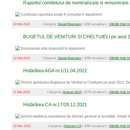
Raportul comitetului de nominalizare si remunerare
Continutul raportului poate fi consultat in atasament.
citeste mai m
19 Mai 2022
Categoria:
Situatii financiare
| 3280 vizualizari |
BUGETUL DE VENITURI SI CHELTUIELI pe anul 
Documentul este disponibil în atașament.
citeste mai m
12 Mai 2022
Categoria:
Situatii financiare
| 3286 vizualizari |
Hotărârea AGA nr.1/11.04.2022
Privind aprobarea Bugetului de Venituri și Cheltuieli pe anul 2022. De
citeste mai m
11 Mai 2022
Categoria:
Hotarari AGA
| 3276 vizualizari |
Hotărârea CA nr.17/28.12.2021
privind validarea mandatului de director general al societății. Detalii 
citeste mai m
18 Mar 2022
Categoria:
Hotarare CA
| 3280 vizualizari |