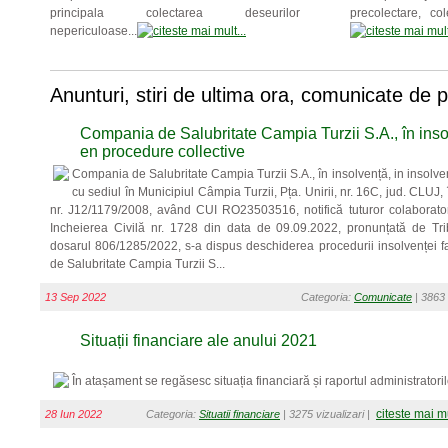
principala colectarea deseurilor
precolectare, col
nepericuloase...
Anunturi, stiri de ultima ora, comunicate de 
Compania de Salubritate Campia Turzii S.A., în insol
en procedure collective
Compania de Salubritate Campia Turzii S.A., în insolvență, in insolve
cu sediul în Municipiul Câmpia Turzii, Pța. Unirii, nr. 16C, jud. CLUJ,
nr. J12/1179/2008, având CUI RO23503516, notifică tuturor colaboratoril
Incheierea Civilă nr. 1728 din data de 09.09.2022, pronunțată de Trib
dosarul 806/1285/2022, s-a dispus deschiderea procedurii insolvenței 
de Salubritate Campia Turzii S...
13 Sep 2022
Categoria:
Comunicate
| 3863 
Situații financiare ale anului 2021
În atașament se regăsesc situația financiară și raportul administratori
citeste mai m
28 Iun 2022
Categoria:
Situatii financiare
| 3275 vizualizari |