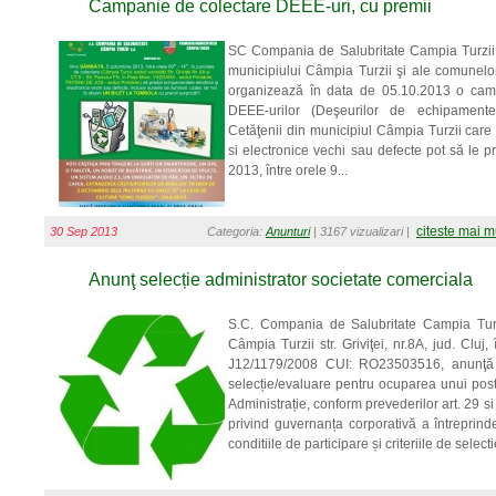
Campanie de colectare DEEE-uri, cu premii
SC Compania de Salubritate Campia Turzii 
municipiului Câmpia Turzii şi ale comunelor 
organizează în data de 05.10.2013 o camp
DEEE-urilor (Deşeurilor de echipamente 
Cetăţenii din municipiul Câmpia Turzii care
si electronice vechi sau defecte pot să le
2013, între orele 9...
citeste mai m
30 Sep 2013
Categoria:
Anunturi
| 3167 vizualizari |
Anunţ selecție administrator societate comerciala
S.C. Compania de Salubritate Campia Turzi
Câmpia Turzii str. Griviţei, nr.8A, jud. Cluj,
J12/1179/2008 CUI: RO23503516, anunţă 
selecție/evaluare pentru ocuparea unui pos
Administrație, conform prevederilor art. 29 s
privind guvernanța corporativă a întreprinder
conditiile de participare și criteriile de selec