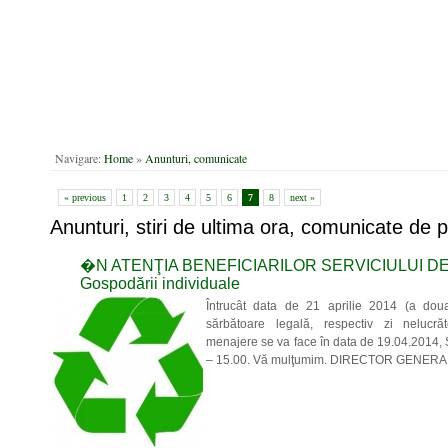
H
Navigare:
Home
»
Anunturi, comunicate
C
« previous
1
2
3
4
5
6
7
8
next »
Anunturi, stiri de ultima ora, comunicate de 
�N ATENŢIA BENEFICIARILOR SERVICIULUI D
Gospodării individuale
Întrucât data de 21 aprilie 2014 (a dou
sărbătoare legală, respectiv zi nelucrăt
menajere se va face în data de 19.04.2014,
– 15.00. Vă mulţumim. DIRECTOR GENERA