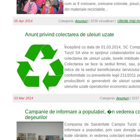
cum ar fi creioane, creioane colorate, pixuri,
din materiale reciclabile...
citeste mai m
05 Apr 2014
Categoria:
Anunturi
| 3156 vizualizari |
Anunț privind colectarea de uleiuri uzate
Începând cu data de 01.03.2014, SC Comp
Turzii SA vine in sprijinul colaboratorilor 
colectarea de uleiuri uzate, lavete imbibate c
Colectarea se face la sediul firmei, sau, p
ridica de la sediul beneficiarului serviciulu
conformitate cu prevederile legii 211/2011 pri
producătorii si generatorii de uleiuri uz
uleiurile uzate operatorilor economici autoriza
03 Mar 2014
Categoria:
Anunturi
| 3157 
Campanie de informare a populației, �n vederea cole
deşeurilor
Compania de Salubritate Campia Turzii
informare a populatiei, prin care doreşte s
toate vârstele, in vederea colectarii select