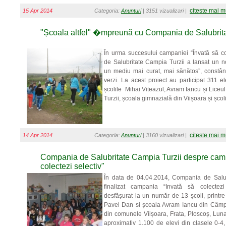
citeste mai m
15 Apr 2014
Categoria:
Anunturi
| 3151 vizualizari |
"Școala altfel" �mpreună cu Compania de Salubrita
În urma succesului campaniei “Învată să co
de Salubritate Campia Turzii a lansat un n
un mediu mai curat, mai sănătos”, constân
verzi. La acest proiect au participat 311 el
școlile Mihai Viteazul, Avram Iancu și Lice
Turzii, școala gimnazială din Viișoara și școl
citeste mai m
14 Apr 2014
Categoria:
Anunturi
| 3160 vizualizari |
Compania de Salubritate Campia Turzii despre cam
colectezi selectiv"
În data de 04.04.2014, Compania de Salu
finalizat campania “Invată să colectez
desfășurat la un număr de 13 școli, print
Pavel Dan si școala Avram Iancu din Câmpia
din comunele Viișoara, Frata, Ploscoș, Lun
aproximativ 1.100 de elevi din clasele 0-4