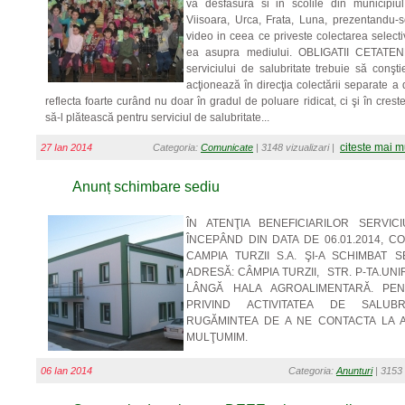
va desfasura si in scolile din municipi
Viisoara, Urca, Frata, Luna, prezentandu-s
video in ceea ce priveste colectarea selecti
ea asupra mediului. OBLIGATII CETATENE
serviciului de salubritate trebuie să conşt
acţionează în direcţia colectării separate a 
reflecta foarte curând nu doar în gradul de poluare ridicat, ci şi în crest
să-l plătească pentru serviciul de salubritate...
citeste mai m
27 Ian 2014
Categoria:
Comunicate
| 3148 vizualizari |
Anunț schimbare sediu
ÎN ATENŢIA BENEFICIARILOR SERVICI
ÎNCEPÂND DIN DATA DE 06.01.2014, C
CAMPIA TURZII S.A. ŞI-A SCHIMBAT 
ADRESĂ: CÂMPIA TURZII, STR. P-TA.UNIRI
LÂNGĂ HALA AGROALIMENTARĂ. PE
PRIVIND ACTIVITATEA DE SALUB
RUGĂMINTEA DE A NE CONTACTA LA 
MULŢUMIM.
06 Ian 2014
Categoria:
Anunturi
| 3153 