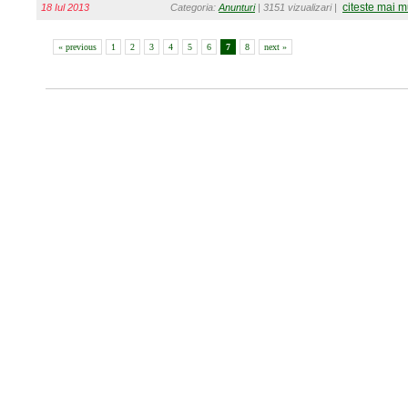
citeste mai m
18 Iul 2013
Categoria:
Anunturi
| 3151 vizualizari |
« previous
1
2
3
4
5
6
7
8
next »