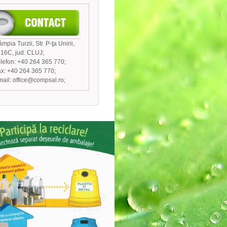
mpia Turzii, Str. P-ţa Unirii,
.16C, jud. CLUJ;
lefon: +40 264 365 770;
x: +40 264 365 770;
ail: office@compsal.ro;