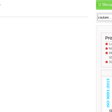
Mesaj
n
Pro
Lu
Ma
Mi
08
Sâ