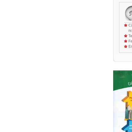
Câ
nr
Te
Fa
Em