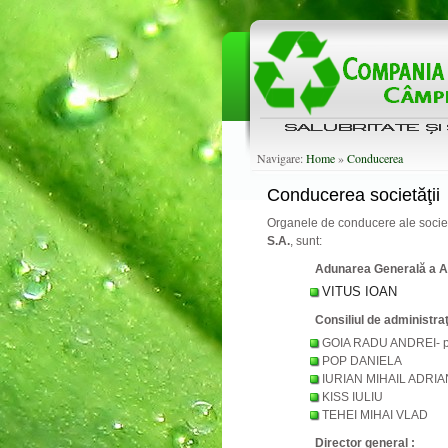
Navigare:
Home
»
Conducerea
Conducerea societăţii
Organele de conducere ale societ
S.A.
, sunt:
Adunarea General
ă
a A
VITUS IOAN
Consiliul de administra
GOIA RADU ANDREI- p
POP DANIELA
IURIAN MIHAIL ADRIA
KISS IULIU
TEHEI MIHAI VLAD
Director general :