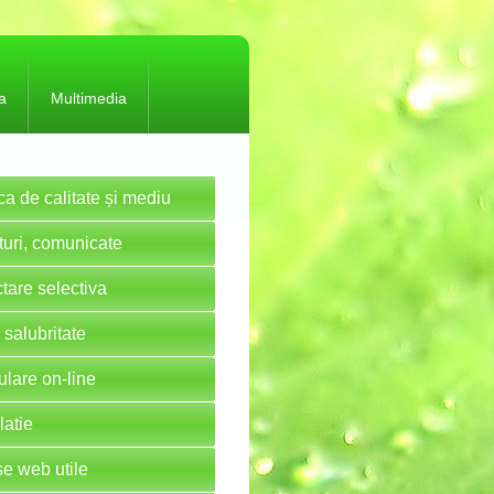
a
Multimedia
ica de calitate și mediu
uri, comunicate
tare selectiva
 salubritate
lare on-line
latie
e web utile