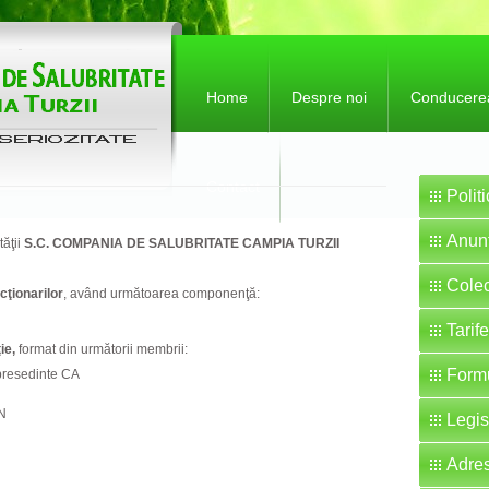
Home
Despre noi
Conducere
Contact
Polit
Anunt
ăţii
S.C. COMPANIA DE SALUBRITATE CAMPIA TURZII
Colec
c
ţ
ionarilor
, având următoarea componenţă:
Tarife
ţ
ie,
format din următorii membrii:
Formu
resedinte CA
N
Legis
Adres