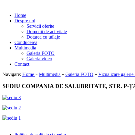
Home
Despre noi
Servicii oferite
Domenii de activitate
Dotarea cu utilaje
Conducerea
Multimedia
Galeria FOTO
Galeria video
Contact
Navigare:
Home
»
Multimedia
»
Galeria FOTO
»
Vizualizare galerie 
SEDIU COMPANIA DE SALUBRITATE, STR. P-ȚA.
Politica de calitate și mediu