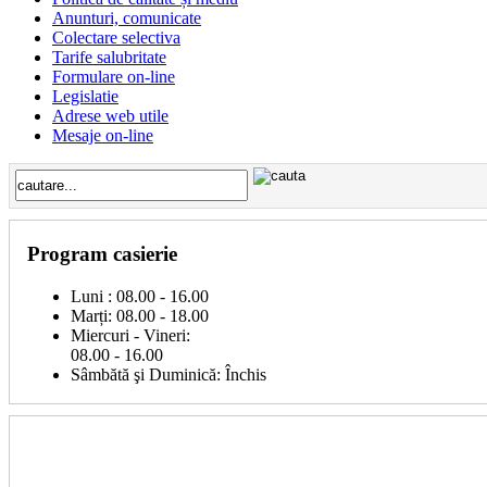
Anunturi, comunicate
Colectare selectiva
Tarife salubritate
Formulare on-line
Legislatie
Adrese web utile
Mesaje on-line
Program casierie
Luni : 08.00 - 16.00
Marți: 08.00 - 18.00
Miercuri - Vineri:
08.00 - 16.00
Sâmbătă şi Duminică: Închis