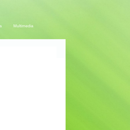
a
Multimedia
ica de calitate și mediu
uri, comunicate
tare selectiva
 salubritate
lare on-line
latie
e web utile