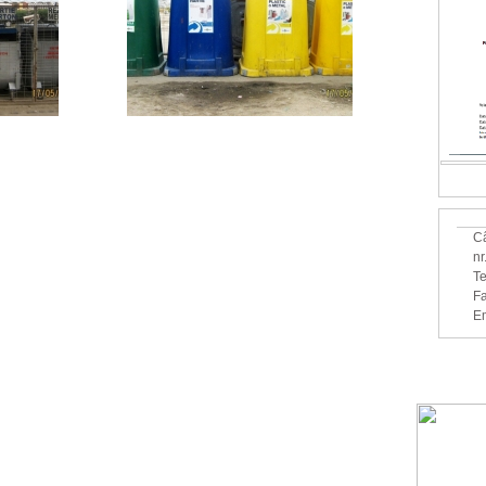
Câ
nr
Te
Fa
Em