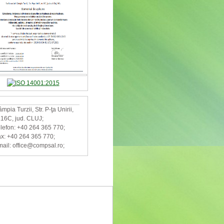
mpia Turzii, Str. P-ţa Unirii,
.16C, jud. CLUJ;
lefon: +40 264 365 770;
x: +40 264 365 770;
ail: office@compsal.ro;