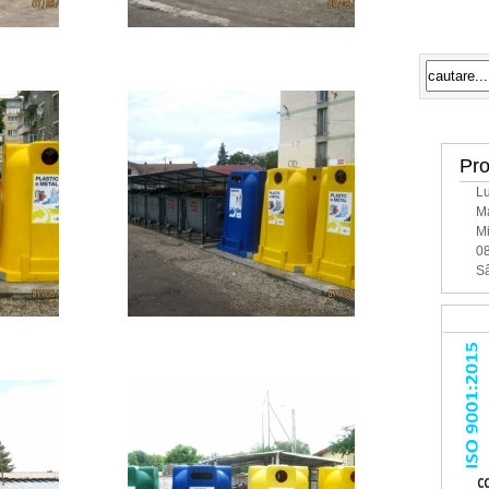
Mesaj
Pro
Lu
Ma
Mi
08
Sâ