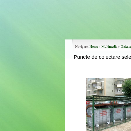
Navigare:
Home
»
Multimedia
»
Galeri
Puncte de colectare sele