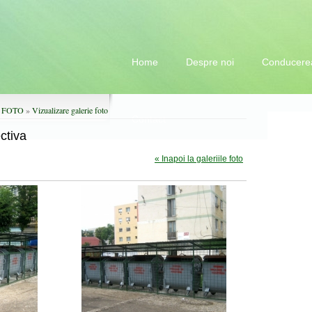
Home
Despre noi
Conducere
a FOTO
»
Vizualizare galerie foto
Contact
Polit
ctiva
Anunt
« Inapoi la galeriile foto
Colec
Tarife
Formu
Legis
Adres