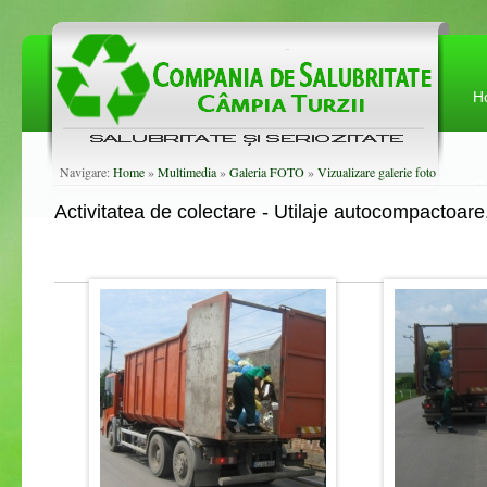
H
Navigare:
Home
»
Multimedia
»
Galeria FOTO
»
Vizualizare galerie foto
C
Activitatea de colectare - Utilaje autocompactoar