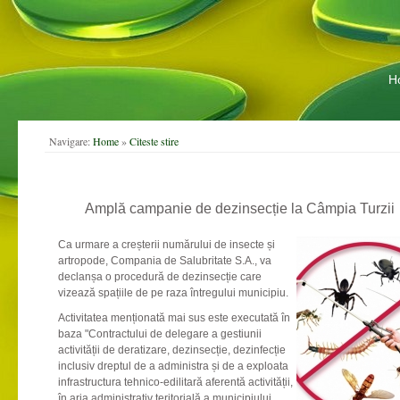
H
Navigare:
Home
»
Citeste stire
C
Amplă campanie de dezinsecție la Câmpia Turzii
Ca urmare a creșterii numărului de insecte și
artropode, Compania de Salubritate S.A., va
declanșa o procedură de dezinsecție care
vizează spațiile de pe raza întregului municipiu.
Activitatea menționată mai sus este executată în
baza "Contractului de delegare a gestiunii
activității de deratizare, dezinsecție, dezinfecție
inclusiv dreptul de a administra și de a exploata
infrastructura tehnico-edilitară aferentă activității,
în aria administrativ teritorială a municipiului