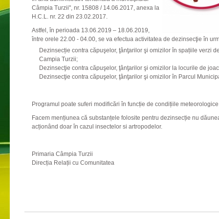
Câmpia Turzii", nr. 15808 / 14.06.2017, anexa la
H.C.L. nr. 22 din 23.02.2017.
Astfel, în perioada 13.06.2019 – 18.06.2019,
între orele 22.00 - 04.00, se va efectua activitatea de dezinsecţie în urm
Dezinsecție contra căpuşelor, ţânţarilor şi omizilor în spațiile verzi 
Campia Turzii;
Dezinsecţie contra căpuşelor, ţânţarilor şi omizilor la locurile de joa
Dezinsecţie contra căpuşelor, ţânţarilor şi omizilor în Parcul Municip
Programul poate suferi modificări în funcție de condițiile meteorologice
Facem mențiunea că substanțele folosite pentru dezinsecție nu dăune
acționând doar în cazul insectelor si artropodelor.
Primaria Câmpia Turzii
Direcția Relații cu Comunitatea