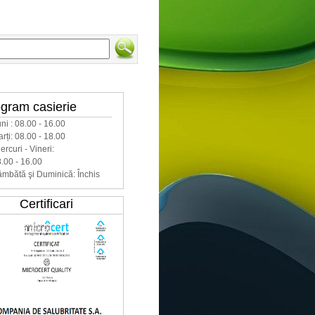
e on-line
gram casierie
ni : 08.00 - 16.00
rți: 08.00 - 18.00
ercuri - Vineri:
.00 - 16.00
mbătă şi Duminică: Închis
Certificari