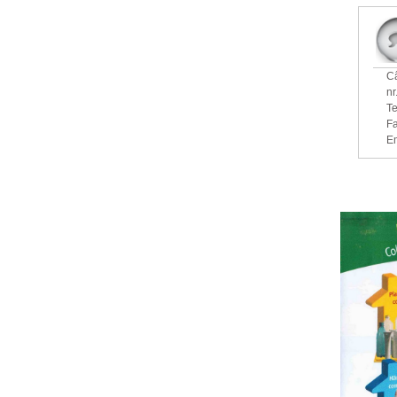
Câ
nr
Te
Fa
Em