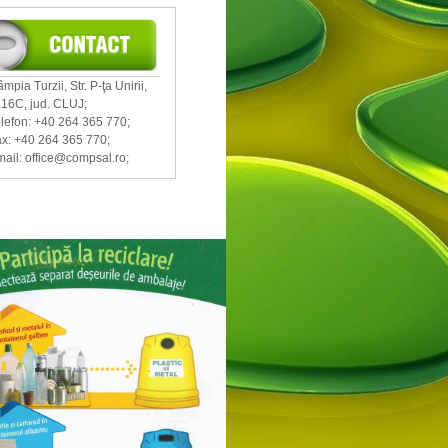
mpia Turzii, Str. P-ţa Unirii,
.16C, jud. CLUJ;
lefon: +40 264 365 770;
x: +40 264 365 770;
ail: office@compsal.ro;