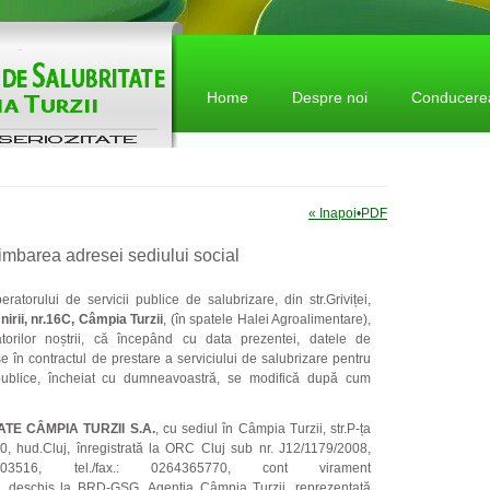
Home
Despre noi
Conducere
Contact
Polit
« Inapoi
•
PDF
Anunt
himbarea adresei sediului social
Colec
atorului de servicii publice de salubrizare, din str.Griviței,
Unirii, nr.16C, Câmpia Turzii
, (în spatele Halei Agroalimentare),
Tarife
torilor noștrii, că începând cu data prezentei, datele de
ise în contractul de prestare a serviciului de salubrizare pentru
Formu
 bpublice, încheiat cu dumneavoastră, se modifică după cum
Legis
TE CÂMPIA TURZII S.A.
, cu sediul în Câmpia Turzii, str.P-ța
0, hud.Cluj, înregistrată la ORC Cluj sub nr. J12/1179/2008,
Adres
6, tel./fax.: 0264365770, cont virament
schis la BRD-GSG, Agenția Câmpia Turzii, reprezentată