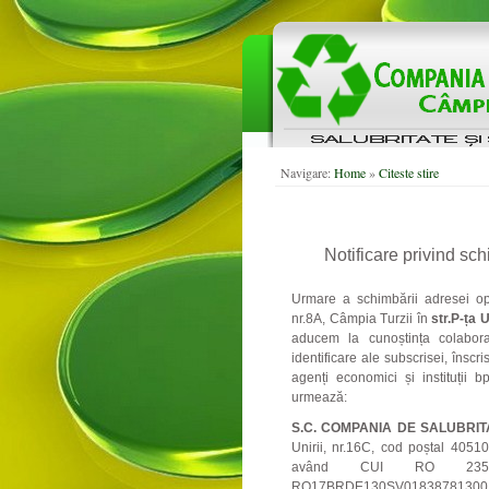
Navigare:
Home
»
Citeste stire
Notificare privind sc
Urmare a schimbării adresei oper
nr.8A, Câmpia Turzii în
str.P-ța 
aducem la cunoștința colabora
identificare ale subscrisei, înscr
agenți economici și instituții
urmează:
S.C. COMPANIA DE SALUBRITA
Unirii, nr.16C, cod poștal 40510
având CUI RO 2350351
RO17BRDE130SV01838781300, de