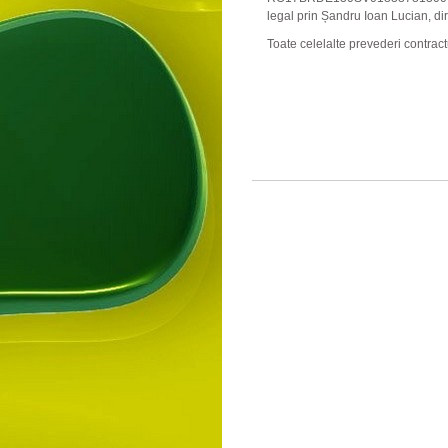
legal prin Șandru Ioan Lucian, dir
Toate celelalte prevederi contra