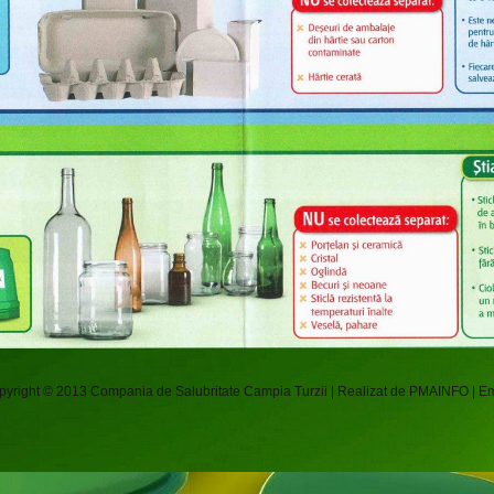
pyright © 2013
Compania de Salubritate Campia Turzii
| Realizat de
PMAINFO
|
Em