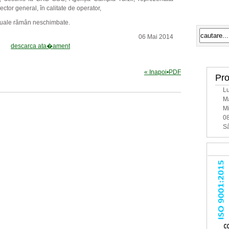
ector general, în calitate de operator,
Mesaj
ctuale rămân neschimbate.
06 Mai 2014
descarca ata�ament
« Inapoi
•
PDF
Pro
Lu
Ma
Mi
08
Sâ