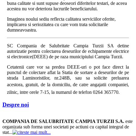
buna calitate si sunt supuse deoseori diferitelor testari, de aceea
acestea nu vor deteriora lucrurile beneficiarului.
Imaginea noului sediu reflecta calitatea serviciilor oferite,
implicarea si seriozitatea cu care vom trata solicitarile
dumneavoastra.
SC Compania de Salubritate Campia Turzii SA detine
autorizatie pentru colectarea deseurilor de echipamente electrice
si electronice(DEEE) de pe raza municipiului Campia Turzii.
Cetatenii care vor sa predea DEEE-uri o pot face direct la
punctul de colectare aflat la Statia de sortare a deseurilor de pe
strada Laminoristilor, nr.248B, sau sa solicite preluarea
acestora, gratuit,
de la domiciliu, de catre angajatii companiei,
zilnic, intre orele 7-15, la numarul de telefon 0264 365770.
Despre noi
COMPANIA DE SALUBRITATE CAMPIA TURZII S.A.
este
organizata sub forma unei societati pe actiuni cu capital integral de
stat...