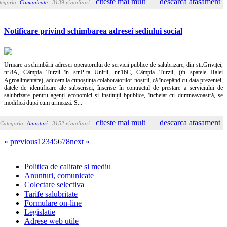
citeste mai mult
|
descarca atasament
tegoria:
Comunicate
| 3139 vizualizari |
Notificare privind schimbarea adresei sediului social
Urmare a schimbării adresei operatorului de servicii publice de salubrizare, din str.Griviței,
nr.8A, Câmpia Turzii în str.P-ța Unirii, nr.16C, Câmpia Turzii, (în spatele Halei
Agroalimentare), aducem la cunoștința colaboratorilor noștrii, că începând cu data prezentei,
datele de identificare ale subscrisei, înscrise în contractul de prestare a serviciului de
salubrizare pentru agenți economici și instituții bpublice, încheiat cu dumneavoastră, se
modifică după cum urmează: S...
citeste mai mult
|
descarca atasament
Categoria:
Anunturi
| 3152 vizualizari |
« previous
1
2
3
4
5
6
7
8
next »
Politica de calitate și mediu
Anunturi, comunicate
Colectare selectiva
Tarife salubritate
Formulare on-line
Legislatie
Adrese web utile