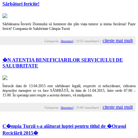
Sărbători fericite!
Sărbătoarea Învierii Domnului să lumineze din plin viața tuturor și inima fiecăruia! Paște
fericit! Compania de Salubritate Câmpia Turzii
citeste mai mult
Categoria:
Anunturi
| 3152 vizualizari |
�N ATENŢIA BENEFICIARILOR SERVICIULUI DE
SALUBRITATE
Întrucât data de 13.04.2015 este sărbătoare legală, respectiv zi nelucrătoare, ridicarea
deşeurilor menajere se va face SÂMBĂTĂ, în data de 11.04.2015, între orele 07.00 –
15.00. În speranţa unei reuşite a acestui demers, vă mulţumim.
citeste mai mult
Categoria:
Anunturi
| 3144 vizualizari |
C�mpia Turzii s-a alăturat luptei pentru titlul de �Orașul
Reciclării 2015�