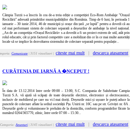
Câmpia Turzii s-a înscris în cea de-a treia ediție a competiției Eco-Rom Ambalaje ”Orașul
Reciclării” adresată primăriilor municipalităților din România. Timp de 6 luni, în perioada 1
ianuarie – 30 iunie 2014, 46 de municipii și orașe din țară „se luptă” pentru a dovedi că au
cel mai performant sistem de colectare separată a deșeurilor de ambalaje la nivel național.
,,An de an competiția «Orașul Reciclării» s-a dovedit a fi un proiect extrem de util, atât prin
rolul educativ, cât și prin factorul competitiv care a mobilizat din ce în ce mai multe autorități
locale să se implice în dezvoltarea sistemului de colectare separată pentru populație...
citeste mai mult
|
descarca atasament
tegoria:
Comunicate
| 3151 vizualizari |
CURĂȚENIA DE IARNĂ A �NCEPUT !
În data de 13.12.2014 între orele 09:00 – 13:00, S.C. Compania de Salubritate Campia
Turzii S.A. vă ajută să scăpați de toate deșeurile electrice, electronice și electrocasnice,
inclusiv de mobilierul pe care nu vi-l mai doriți. Deșeurile mici și ușoare le puteți aduce la
punctele de colectare aflate la sediul societății Pța. Unirii nr. 16C sau pe str. Griviței nr. 8A .
Deșeurile grele și voluminoase le preluăm de la domiciliu, conform programărilor făcute la
numărul 0264/365770, zilnic, între orele 07:00 – 15:30...
citeste mai mult
|
descarca atasament
Categoria:
Anunturi
| 3145 vizualizari |