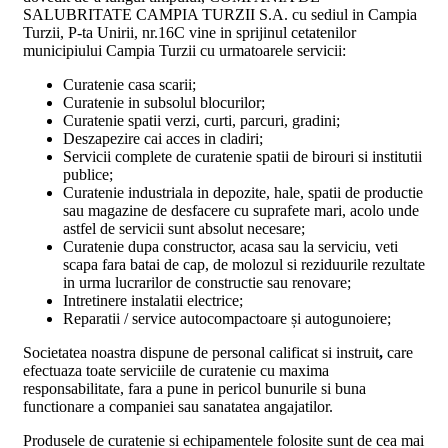
SALUBRITATE CAMPIA TURZII S.A. cu sediul in Campia
Turzii, P-ta Unirii, nr.16C vine in sprijinul cetatenilor
municipiului Campia Turzii cu urmatoarele servicii:
Curatenie casa scarii;
Curatenie in subsolul blocurilor;
Curatenie spatii verzi, curti, parcuri, gradini;
Deszapezire cai acces in cladiri;
Servicii complete de curatenie spatii de birouri si institutii
publice;
Curatenie industriala in depozite, hale, spatii de productie
sau magazine de desfacere cu suprafete mari, acolo unde
astfel de servicii sunt absolut necesare;
Curatenie dupa constructor, acasa sau la serviciu, veti
scapa fara batai de cap, de molozul si reziduurile rezultate
in urma lucrarilor de constructie sau renovare;
Intretinere instalatii electrice;
Reparatii / service autocompactoare și autogunoiere;
Societatea noastra dispune de personal calificat si instruit
,
care
efectuaza toate serviciile de curatenie cu maxima
responsabilitate, fara a pune in pericol bunurile si buna
functionare a companiei sau sanatatea angajatilor.
Produsele de curatenie si echipamentele folosite sunt de cea mai