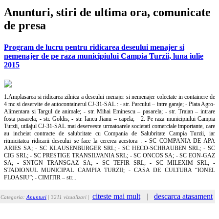
Anunturi, stiri de ultima ora, comunicate
de presa
Program de lucru pentru ridicarea deseului menajer si
nemenajer de pe raza municipiului Campia Turzii, luna iulie
2015
1.Amplasarea si ridicarea zilnica a deseului menajer si nemenajer colectate in containere de
4 mc si deservite de autocontainerul CJ-31-SAL : - str. Parcului – intre garaje; - Piata Agro-
Alimentara si Targul de animale; - str. Mihai Eminescu – pasarela; - str. Traian – intrare
fosta pasarela; - str. Goldis; - str. Iancu Jianu – capela; 2. Pe raza municipiului Campia
Turzii, utilajul CJ-31-SAL mai deserveste urmatoarele societati comerciale importante, care
au incheiat contracte de salubritate cu Compania de Salubritate Campia Turzii, iar
ritmicitatea ridicarii deseului se face la cererea acestora : - SC COMPANIA DE APA
ARIES SA; - SC KLAUSENBURGER SRL; - SC HECO-SCHRAUBEN SRL; - SC
CIG SRL; - SC PRESTIGE TRANSILVANIA SRL; - SC ONCOS SA; - SC EON-GAZ
SA; - SNTGN TRANSGAZ SA; - SC TEFIR SRL; - SC MILEXIM SRL; -
STADIONUL MUNICIPAL CAMPIA TURZII; - CASA DE CULTURA “IONEL
FLOASIU”; - CIMITIR – str...
citeste mai mult
|
descarca atasament
Categoria:
Anunturi
| 3211 vizualizari |