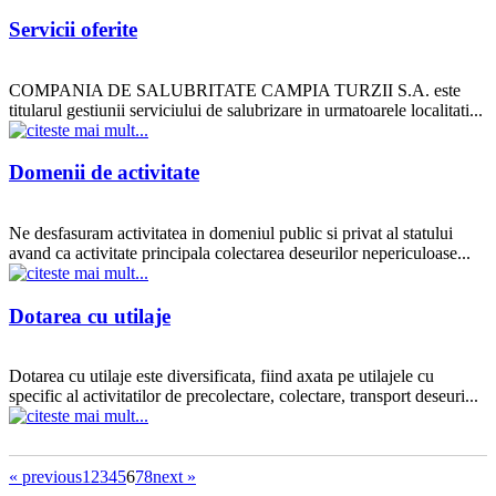
Servicii oferite
COMPANIA DE SALUBRITATE CAMPIA TURZII S.A. este
titularul gestiunii serviciului de salubrizare in urmatoarele localitati...
Domenii de activitate
Ne desfasuram activitatea in domeniul public si privat al statului
avand ca activitate principala colectarea deseurilor nepericuloase...
Dotarea cu utilaje
Dotarea cu utilaje este diversificata, fiind axata pe utilajele cu
specific al activitatilor de precolectare, colectare, transport deseuri...
« previous
1
2
3
4
5
6
7
8
next »