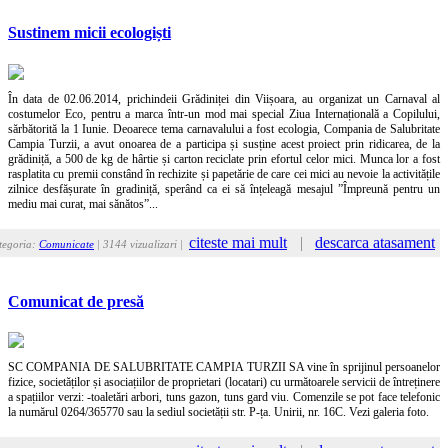
Sustinem micii ecologiști
În data de 02.06.2014, prichindeii Grădiniței din Viișoara, au organizat un Carnaval al
costumelor Eco, pentru a marca într-un mod mai special Ziua Internațională a Copilului,
sărbătorită la 1 Iunie. Deoarece tema carnavalului a fost ecologia, Compania de Salubritate
Campia Turzii, a avut onoarea de a participa și susține acest proiect prin ridicarea, de la
grădiniță, a 500 de kg de hârtie și carton reciclate prin efortul celor mici. Munca lor a fost
rasplatita cu premii constând în rechizite și papetărie de care cei mici au nevoie la activitățile
zilnice desfășurate în gradiniță, sperând ca ei să înțeleagă mesajul ”Împreună pentru un
mediu mai curat, mai sănătos”...
citeste mai mult
|
descarca atasament
tegoria:
Comunicate
| 3144 vizualizari |
Comunicat de presă
SC COMPANIA DE SALUBRITATE CAMPIA TURZII SA vine în sprijinul persoanelor
fizice, societăților și asociațiilor de proprietari (locatari) cu următoarele servicii de întreținere
a spațiilor verzi: -toaletări arbori, tuns gazon, tuns gard viu. Comenzile se pot face telefonic
la numărul 0264/365770 sau la sediul societății str. P-ța. Unirii, nr. 16C. Vezi galeria foto.