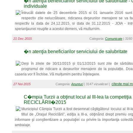
�n atenţia beneficiarilor serviciului de salubritate -
individuale
Întrucât datele de 25 decembrie 2015 si 01 ianuarie 2016 sunt 
respectiv zile nelucrătoare, ridicarea deşeurilor menajere se va f
respectiv la data de 24.12.2015, si data de 31.12.2015 - JOIA - Int
speranţaunei reugite a acestui demers, vă multurnim.
21 Dec 2015
Categoria:
Comunicate
| 3160 
�n atenţia beneficiarilor serviciului de salubritate
Deși în zilele de 30/11/2015 și 01/12/2015 sunt zile de sărbăto
programul de ridicare a deșeurilor menajere de la populație. Doar 
caseria vor fi închise. Vă mulțumim pentru înțelegere.
citeste mai m
27 Noi 2015
Categoria:
Anunturi
| 3147 vizualizari |
C�mpia Turzii a obţinut locul al III-lea la compet
RECICLĂRII�2015
Municipiul Câmpia Turzii a fost desemnat câştigătorul locului al III-le
titlul de „Oraşul Reciclării”, ediţia a III-a, obţinând drept premiu 
informare şi conştientizare a populaţiei cu privire la importanţa colectă
ambalaje.