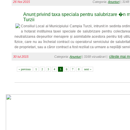
26 Noi 2015
Categoria:
Anunturi
| 3148 
Anunț privind taxa speciala pentru salubrizare �n
Turzii
Consiliul Local al Municipiului Campia Turzii, intrunit in sedinta ord
a hotarat instituirea taxei speciale de salubrizare pentru colectarea
neutralizarea deșeurilor menajere și asimilabile acestora pentru toți utili
fizice, care nu au încheiat contract cu operatorul serviciului de salubritat
de proprietari, sau a căror contract a fost reziliat ca urmare a neplății servi
citeste mai m
30 Iul 2015
Categoria:
Anunturi
| 3168 vizualizari |
« previous
1
2
3
4
5
6
7
8
next »