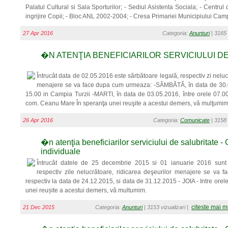
Palatul Cultural si Sala Sporturilor; - Sediul Asistenta Sociala; - Centrul d
ingrijire Copii; - Bloc ANL 2002-2004; - Cresa Primariei Municipiului Campia
27 Apr 2016
Categoria:
Anunturi
| 3165 
�N ATENŢIA BENEFICIARILOR SERVICIULUI D
Întrucât data de 02.05.2016 este sărbătoare legală, respectiv zi neluc
menajere se va face dupa cum urmeaza: -SÂMBĂTĂ, în data de 30.04
15.00 in Campia Turzii -MARTI, în data de 03.05.2016, între orele 07.00
com. Ceanu Mare În speranţa unei reuşite a acestui demers, vă mulţumim
26 Apr 2016
Categoria:
Comunicate
| 3158 
�n atenţia beneficiarilor serviciului de salubritate -
individuale
Întrucât datele de 25 decembrie 2015 si 01 ianuarie 2016 sunt 
respectiv zile nelucrătoare, ridicarea deşeurilor menajere se va f
respectiv la data de 24.12.2015, si data de 31.12.2015 - JOIA - Intre ore
unei reușite a acestui demers, vă multumim.
citeste mai m
21 Dec 2015
Categoria:
Anunturi
| 3153 vizualizari |