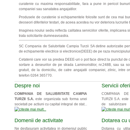
curatenie cu maxima responsabilitate, fara a pune in pericol bunuri
companiei sau sanatatea angajatilor.
Produsele de curatenie si echipamentele folosite sunt de cea mai bun
deoseori diferitelor testari, de aceea acestea nu vor deteriora lucrurile 
Imaginea noului sediu reflecta calitatea serviciilor oferite, implicarea 
trata solicitarile dumneavoastra.
SC Compania de Salubritate Campia Turzii SA detine autorizatie pent
de echipamente electrice si electronice(DEEE) de pe raza municipiului
Cetatenii care vor sa predea DEEE-uri o pot face direct la punctul de co
sortare a deseurilor de pe strada Laminoristilor, nr.248B, sau sa sol
gratuit,
de la domiciliu, de catre angajatii companiei, zilnic, intre 
telefon 0264 365770.
Despre noi
Servicii ofer
COMPANIA DE SALUBRITATE CAMPIA
COMPANIA DE
TURZII S.A.
este organizata sub forma unei
TURZII S.A. este t
societati pe actiuni cu capital integral de stat...
de salubrizare i
Domenii de activitate
Dotarea cu u
Ne desfasuram activitatea in domeniul public
Dotarea cu utilaj