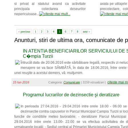
si privat al statului avand ca activitate
axata pe utilajele 
principala colectarea deseurilor
precolectare, col
nepericuloase...
« previous
1
2
3
4
5
6
7
8
next »
Anunturi, stiri de ultima ora, comunicate de 
IN ATENTIA BENEFICIARILOR SERVICIULUI DE 
C�mpia Turzii
Întrucât data de 20.06.2016 este sărbătoare legală, respectiv zi neluc
menajere se va face SÂMBĂTĂ, în data de 18.06.2016, între orele 
unei reuşite a acestui demers, vă. mulţumim.
citeste mai m
15 Iun 2016
Categoria:
Comunicate
| 3159 vizualizari |
Programul lucrarilor de dezinsectie şi deratizare
In perioada 27.04.2016 - 29.04.2016 intre orele 18.00 - 06.00 se v
dezinsectie contra capuselor in Parcul Municipal Campia Turzii si locu
functie de conditiile meteo favorabile; - deratizare Parcul Municipa
29.04.2016 intre orele 13.00- 22.00 se va efectua activitatea de de
urmatoarele locatii: - Sediul central al Primariei Municipiului Campia Turzii