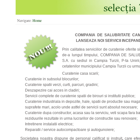
Navigare:
Home
COMPANIA DE SALUBRITATE CAMP
LANSEAZA NOI SERVICII INCEPAN
Prin calitatea serviciilor de curatenie oferite 
de-a lungul timpului, COMPANIA DE SALU
S.A. cu sediul in Campia Turzii, P-ta Unirii,
cetatenilor municipiului Campia Turzii cu urma
Curatenie casa scarii;
Curatenie in subsolul blocurilor;
Curatenie spatii verzi, curti, parcuri, gradini;
Deszapezire cai acces in cladiri;
Servicii complete de curatenie spatii de birouri si institutii publice;
Curatenie industriala in depozite, hale, spatii de productie sau ma
suprafete mari, acolo unde astfel de servicii sunt absolut necesare;
Curatenie dupa constructor, acasa sau la serviciu, veti scapa fara ba
reziduurile rezultate in urma lucrarilor de constructie sau renovare;
Intretinere instalatii electrice;
Reparatii / service autocompactoare și autogunoiere;
Societatea noastra dispune de personal calificat si instruit
,
care efe