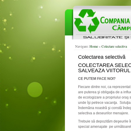
Navigare:
Home
»
Colectare selectiva
Colectarea selectivă
COLECTAREA SELEC
SALVEAZA VIITORUL 
CE PUTEM FACE NOI?
Fiecare dintre noi, ca reprezentat 
are puterea şi obligaţia de a infl
de ecologizare a propriului oraş 
unde îşi petrece vacanţa. Soluţia
îndemâna noastră şi constă înde
selectiva a deseurilor menajere.
Trebuie să depozităm deşeurile în
special amenajate pe următoarele