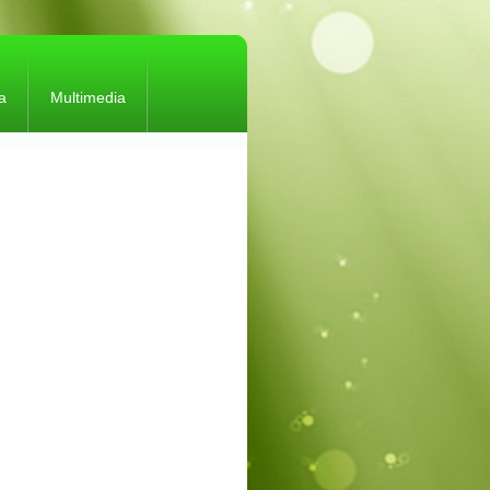
a
Multimedia
ica de calitate și mediu
uri, comunicate
tare selectiva
 salubritate
lare on-line
latie
e web utile