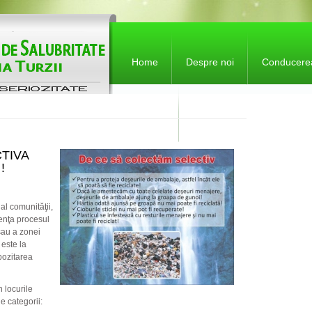
Home
Despre noi
Conducere
Contact
Polit
Anunt
TIVA
!
Colec
al comunităţii,
Tarife
uenţa procesul
sau a zonei
Formu
 este la
pozitarea
Legis
 locurile
Adres
 categorii: