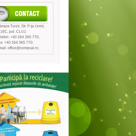
mpia Turzii, Str. P-ţa Unirii,
.16C, jud. CLUJ;
lefon: +40 264 365 770;
x: +40 264 365 770;
ail: office@compsal.ro;