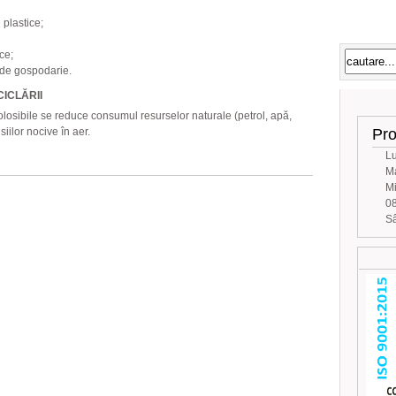
Mesaj
 plastice;
ce;
 de gospodarie.
ICLĂRII
folosibile se reduce consumul resurselor naturale (petrol, apă,
iilor nocive în aer.
Pro
Lu
Ma
Mi
08
Sâ