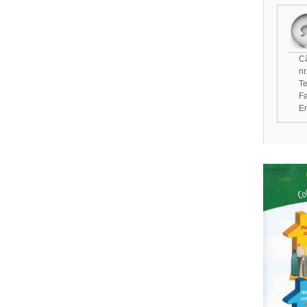
Câ
nr
Te
Fa
Em