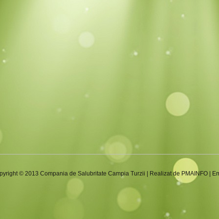
pyright © 2013
Compania de Salubritate Campia Turzii
| Realizat de
PMAINFO
|
Em