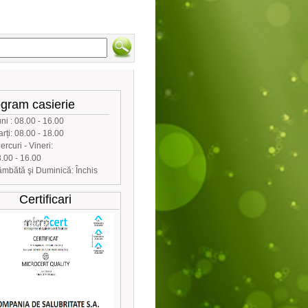
e on-line
gram casierie
ni : 08.00 - 16.00
rți: 08.00 - 18.00
ercuri - Vineri:
.00 - 16.00
mbătă şi Duminică: Închis
Certificari