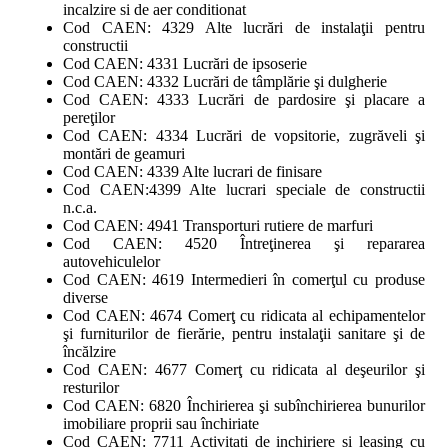
incalzire si de aer conditionat
Cod CAEN: 4329 Alte lucrări de instalaţii pentru
constructii
Cod CAEN: 4331 Lucrări de ipsoserie
Cod CAEN: 4332 Lucrări de tâmplărie şi dulgherie
Cod CAEN: 4333 Lucrări de pardosire şi placare a
pereţilor
Cod CAEN: 4334 Lucrări de vopsitorie, zugrăveli şi
montări de geamuri
Cod CAEN: 4339 Alte lucrari de finisare
Cod CAEN:4399 Alte lucrari speciale de constructii
n.c.a.
Cod CAEN: 4941 Transporturi rutiere de marfuri
Cod CAEN: 4520 Întreţinerea şi repararea
autovehiculelor
Cod CAEN: 4619 Intermedieri în comerţul cu produse
diverse
Cod CAEN: 4674 Comerţ cu ridicata al echipamentelor
şi furniturilor de fierărie, pentru instalaţii sanitare şi de
încălzire
Cod CAEN: 4677 Comerţ cu ridicata al deşeurilor şi
resturilor
Cod CAEN: 6820 Închirierea şi subînchirierea bunurilor
imobiliare proprii sau închiriate
Cod CAEN: 7711 Activitati de inchiriere si leasing cu