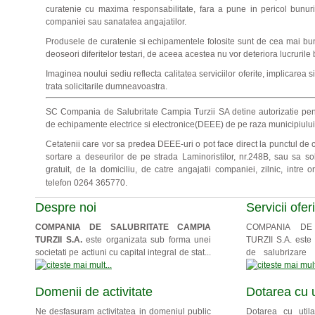
curatenie cu maxima responsabilitate, fara a pune in pericol bunuri
companiei sau sanatatea angajatilor.
Produsele de curatenie si echipamentele folosite sunt de cea mai bun
deoseori diferitelor testari, de aceea acestea nu vor deteriora lucrurile 
Imaginea noului sediu reflecta calitatea serviciilor oferite, implicarea 
trata solicitarile dumneavoastra.
SC Compania de Salubritate Campia Turzii SA detine autorizatie pent
de echipamente electrice si electronice(DEEE) de pe raza municipiului
Cetatenii care vor sa predea DEEE-uri o pot face direct la punctul de co
sortare a deseurilor de pe strada Laminoristilor, nr.248B, sau sa sol
gratuit,
de la domiciliu, de catre angajatii companiei, zilnic, intre 
telefon 0264 365770.
Despre noi
Servicii ofer
COMPANIA DE SALUBRITATE CAMPIA
COMPANIA DE
TURZII S.A.
este organizata sub forma unei
TURZII S.A. este t
societati pe actiuni cu capital integral de stat...
de salubrizare i
Domenii de activitate
Dotarea cu u
Ne desfasuram activitatea in domeniul public
Dotarea cu utilaj