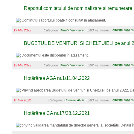
Raportul comitetului de nominalizare si remunerare
Continutul raportului poate fi consultat in atasament.
citeste mai m
19 Mai 2022
Categoria:
Situatii financiare
| 3288 vizualizari |
BUGETUL DE VENITURI SI CHELTUIELI pe anul 
Documentul este disponibil în atașament.
citeste mai m
12 Mai 2022
Categoria:
Situatii financiare
| 3292 vizualizari |
Hotărârea AGA nr.1/11.04.2022
Privind aprobarea Bugetului de Venituri și Cheltuieli pe anul 2022. De
citeste mai m
11 Mai 2022
Categoria:
Hotarari AGA
| 3283 vizualizari |
Hotărârea CA nr.17/28.12.2021
privind validarea mandatului de director general al societății. Detalii 