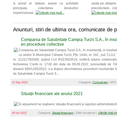
si privat al statului avand ca activitate
axata pe utilajele 
principala colectarea deseurilor
precolectare, col
nepericuloase...
Anunturi, stiri de ultima ora, comunicate de 
Compania de Salubritate Campia Turzii S.A., în insol
en procedure collective
Compania de Salubritate Campia Turzii S.A., în insolvență, in insolve
cu sediul în Municipiul Câmpia Turzii, Pța. Unirii, nr. 16C, jud. CLUJ,
nr. J12/1179/2008, având CUI RO23503516, notifică tuturor colaboratoril
Incheierea Civilă nr. 1728 din data de 09.09.2022, pronunțată de Trib
dosarul 806/1285/2022, s-a dispus deschiderea procedurii insolvenței 
de Salubritate Campia Turzii S...
13 Sep 2022
Categoria:
Comunicate
| 3871 
Situații financiare ale anului 2021
În atașament se regăsesc situația financiară și raportul administratori
citeste mai m
28 Iun 2022
Categoria:
Situatii financiare
| 3280 vizualizari |