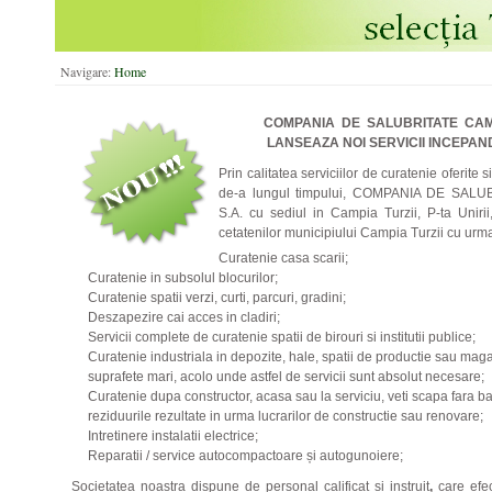
Navigare:
Home
COMPANIA DE SALUBRITATE CAMP
LANSEAZA NOI SERVICII INCEPAN
Prin calitatea serviciilor de curatenie oferite 
de-a lungul timpului, COMPANIA DE SALU
S.A. cu sediul in Campia Turzii, P-ta Unirii,
cetatenilor municipiului Campia Turzii cu urma
Curatenie casa scarii;
Curatenie in subsolul blocurilor;
Curatenie spatii verzi, curti, parcuri, gradini;
Deszapezire cai acces in cladiri;
Servicii complete de curatenie spatii de birouri si institutii publice;
Curatenie industriala in depozite, hale, spatii de productie sau ma
suprafete mari, acolo unde astfel de servicii sunt absolut necesare;
Curatenie dupa constructor, acasa sau la serviciu, veti scapa fara ba
reziduurile rezultate in urma lucrarilor de constructie sau renovare;
Intretinere instalatii electrice;
Reparatii / service autocompactoare și autogunoiere;
Societatea noastra dispune de personal calificat si instruit
,
care efe