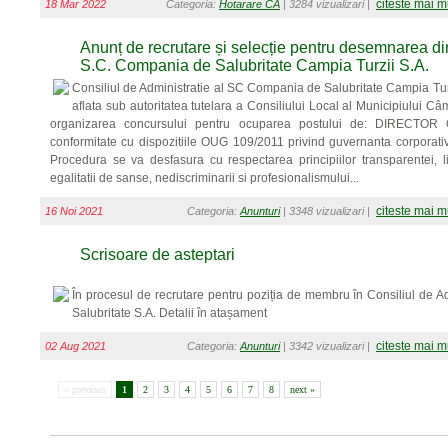
citeste mai m
18 Mar 2022
Categoria:
Hotarare CA
| 3284 vizualizari |
Anunț de recrutare și selecție pentru desemnarea dir
S.C. Compania de Salubritate Campia Turzii S.A.
Consiliul de Administratie al SC Compania de Salubritate Campia Tur
aflata sub autoritatea tutelara a Consiliului Local al Municipiului Câm
organizarea concursului pentru ocuparea postului de: DIRECTOR 
conformitate cu dispozitiile OUG 109/2011 privind guvernanta corporativa
Procedura se va desfasura cu respectarea principiilor transparentei, libe
egalitatii de sanse, nediscriminarii si profesionalismului...
citeste mai m
16 Noi 2021
Categoria:
Anunturi
| 3348 vizualizari |
Scrisoare de asteptari
În procesul de recrutare pentru poziția de membru în Consiliul de 
Salubritate S.A. Detalii în atașament
citeste mai m
02 Aug 2021
Categoria:
Anunturi
| 3342 vizualizari |
« previous
1
2
3
4
5
6
7
8
next »